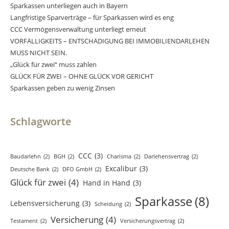
Sparkassen unterliegen auch in Bayern
Langfristige Sparverträge – für Sparkassen wird es eng
CCC Vermögensverwaltung unterliegt erneut
VORFÄLLIGKEITS – ENTSCHÄDIGUNG BEI IMMOBILIENDARLEHEN
MUSS NICHT SEIN.
„Glück für zwei“ muss zahlen
GLÜCK FÜR ZWEI – OHNE GLÜCK VOR GERICHT
Sparkassen geben zu wenig Zinsen
Schlagworte
CCC
(3)
Baudarlehn
(2)
BGH
(2)
Charisma
(2)
Darlehensvertrag
(2)
Excalibur
(3)
Deutsche Bank
(2)
DFO GmbH
(2)
Glück für zwei
(4)
Hand in Hand
(3)
Sparkasse
(8)
Lebensversicherung
(3)
Scheidung
(2)
Versicherung
(4)
Testament
(2)
Versicherungsvertrag
(2)