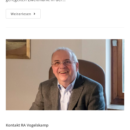
DS-
Weiterlesen
Rendite-
Fonds
Nr.
101
Life
Value
I
GmbH
&
Co.
KG
Kontakt RA Vogelskamp