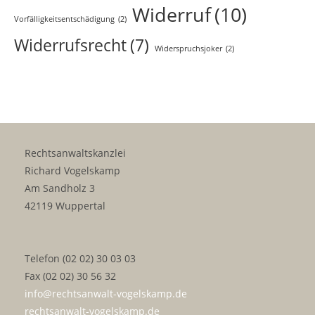
Widerruf
(10)
Vorfälligkeitsentschädigung
(2)
Widerrufsrecht
(7)
Widerspruchsjoker
(2)
Rechtsanwaltskanzlei
Richard Vogelskamp
Am Sandholz 3
42119 Wuppertal
Telefon (02 02) 30 03 03
Fax (02 02) 30 56 32
info@rechtsanwalt-vogelskamp.de
rechtsanwalt-vogelskamp.de