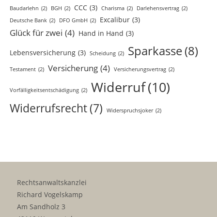
CCC
(3)
Baudarlehn
(2)
BGH
(2)
Charisma
(2)
Darlehensvertrag
(2)
Excalibur
(3)
Deutsche Bank
(2)
DFO GmbH
(2)
Glück für zwei
(4)
Hand in Hand
(3)
Sparkasse
(8)
Lebensversicherung
(3)
Scheidung
(2)
Versicherung
(4)
Testament
(2)
Versicherungsvertrag
(2)
Widerruf
(10)
Vorfälligkeitsentschädigung
(2)
Widerrufsrecht
(7)
Widerspruchsjoker
(2)
Rechtsanwaltskanzlei
Richard Vogelskamp
Am Sandholz 3