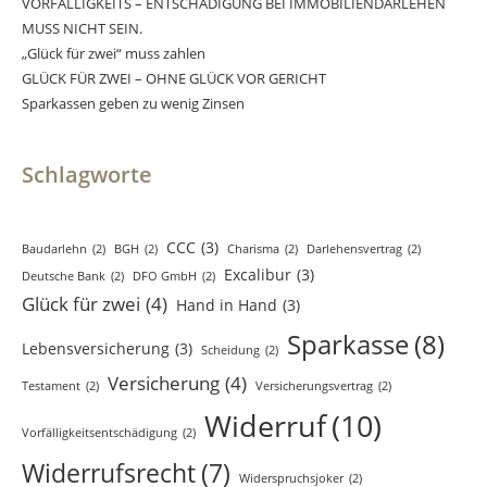
VORFÄLLIGKEITS – ENTSCHÄDIGUNG BEI IMMOBILIENDARLEHEN
MUSS NICHT SEIN.
„Glück für zwei“ muss zahlen
GLÜCK FÜR ZWEI – OHNE GLÜCK VOR GERICHT
Sparkassen geben zu wenig Zinsen
Schlagworte
CCC
(3)
Baudarlehn
(2)
BGH
(2)
Charisma
(2)
Darlehensvertrag
(2)
Excalibur
(3)
Deutsche Bank
(2)
DFO GmbH
(2)
Glück für zwei
(4)
Hand in Hand
(3)
Sparkasse
(8)
Lebensversicherung
(3)
Scheidung
(2)
Versicherung
(4)
Testament
(2)
Versicherungsvertrag
(2)
Widerruf
(10)
Vorfälligkeitsentschädigung
(2)
Widerrufsrecht
(7)
Widerspruchsjoker
(2)