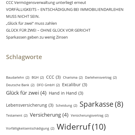
CCC Vermögensverwaltung unterliegt erneut
VORFÄLLIGKEITS – ENTSCHÄDIGUNG BEI IMMOBILIENDARLEHEN
MUSS NICHT SEIN.
„Glück für zwei“ muss zahlen
GLÜCK FÜR ZWEI – OHNE GLÜCK VOR GERICHT
Sparkassen geben zu wenig Zinsen
Schlagworte
CCC
(3)
Baudarlehn
(2)
BGH
(2)
Charisma
(2)
Darlehensvertrag
(2)
Excalibur
(3)
Deutsche Bank
(2)
DFO GmbH
(2)
Glück für zwei
(4)
Hand in Hand
(3)
Sparkasse
(8)
Lebensversicherung
(3)
Scheidung
(2)
Versicherung
(4)
Testament
(2)
Versicherungsvertrag
(2)
Widerruf
(10)
Vorfälligkeitsentschädigung
(2)