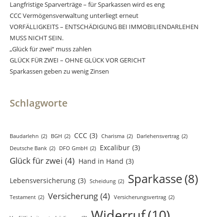
Langfristige Sparverträge – für Sparkassen wird es eng
CCC Vermögensverwaltung unterliegt erneut
VORFÄLLIGKEITS – ENTSCHÄDIGUNG BEI IMMOBILIENDARLEHEN
MUSS NICHT SEIN.
„Glück für zwei“ muss zahlen
GLÜCK FÜR ZWEI – OHNE GLÜCK VOR GERICHT
Sparkassen geben zu wenig Zinsen
Schlagworte
CCC
(3)
Baudarlehn
(2)
BGH
(2)
Charisma
(2)
Darlehensvertrag
(2)
Excalibur
(3)
Deutsche Bank
(2)
DFO GmbH
(2)
Glück für zwei
(4)
Hand in Hand
(3)
Sparkasse
(8)
Lebensversicherung
(3)
Scheidung
(2)
Versicherung
(4)
Testament
(2)
Versicherungsvertrag
(2)
Widerruf
(10)