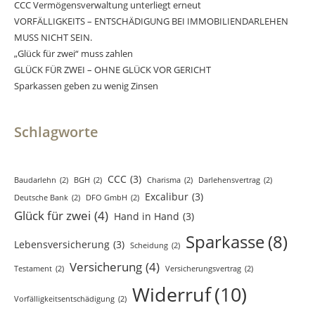
CCC Vermögensverwaltung unterliegt erneut
VORFÄLLIGKEITS – ENTSCHÄDIGUNG BEI IMMOBILIENDARLEHEN
MUSS NICHT SEIN.
„Glück für zwei“ muss zahlen
GLÜCK FÜR ZWEI – OHNE GLÜCK VOR GERICHT
Sparkassen geben zu wenig Zinsen
Schlagworte
CCC
(3)
Baudarlehn
(2)
BGH
(2)
Charisma
(2)
Darlehensvertrag
(2)
Excalibur
(3)
Deutsche Bank
(2)
DFO GmbH
(2)
Glück für zwei
(4)
Hand in Hand
(3)
Sparkasse
(8)
Lebensversicherung
(3)
Scheidung
(2)
Versicherung
(4)
Testament
(2)
Versicherungsvertrag
(2)
Widerruf
(10)
Vorfälligkeitsentschädigung
(2)