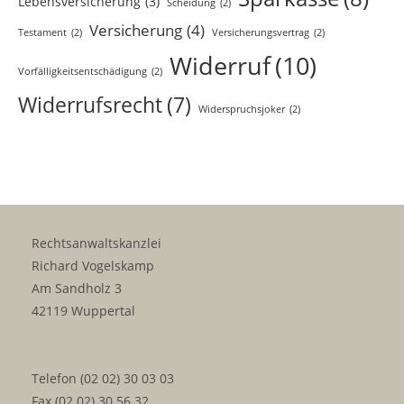
Lebensversicherung
(3)
Scheidung
(2)
Versicherung
(4)
Testament
(2)
Versicherungsvertrag
(2)
Widerruf
(10)
Vorfälligkeitsentschädigung
(2)
Widerrufsrecht
(7)
Widerspruchsjoker
(2)
Rechtsanwaltskanzlei
Richard Vogelskamp
Am Sandholz 3
42119 Wuppertal
Telefon (02 02) 30 03 03
Fax (02 02) 30 56 32