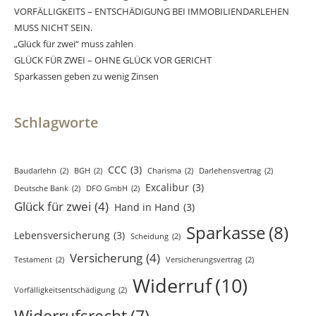
VORFÄLLIGKEITS – ENTSCHÄDIGUNG BEI IMMOBILIENDARLEHEN
MUSS NICHT SEIN.
„Glück für zwei“ muss zahlen
GLÜCK FÜR ZWEI – OHNE GLÜCK VOR GERICHT
Sparkassen geben zu wenig Zinsen
Schlagworte
CCC
(3)
Baudarlehn
(2)
BGH
(2)
Charisma
(2)
Darlehensvertrag
(2)
Excalibur
(3)
Deutsche Bank
(2)
DFO GmbH
(2)
Glück für zwei
(4)
Hand in Hand
(3)
Sparkasse
(8)
Lebensversicherung
(3)
Scheidung
(2)
Versicherung
(4)
Testament
(2)
Versicherungsvertrag
(2)
Widerruf
(10)
Vorfälligkeitsentschädigung
(2)